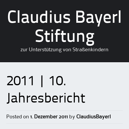
Claudius Bayerl
Stiftung
zur Unterstützung von Straßenkindern
Skip
to
2011 | 10.
content
Jahresbericht
Posted on
1. Dezember 2011
by
ClaudiusBayerl